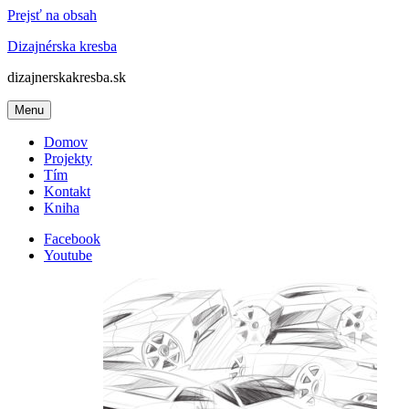
Prejsť na obsah
Dizajnérska kresba
dizajnerskakresba.sk
Menu
Domov
Projekty
Tím
Kontakt
Kniha
Facebook
Youtube