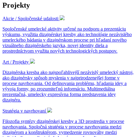
Projekty
Akcie / Spoločenské udalosti
Spoločenské umelecké aktivity určené na podporu a prezentáciu
výskumu, využitia dizajnérskej kresby ako technológie nezávislého
umeleckého bádania v dizajnérskom procese pri hľadaní nového
vizuálneho dizajnérskeho jazyka, novej identity diela a
prostredníctvom využita nových technologických postupov.
Art / Projekty
Dizajnérska kresba ako najspoľahlivejší nezávislý umelecký nástroj,
ako dizajnérsky spôsob myslenia v najprirodzenejšej forme v
procese navrhovania. Od definovania problému, hľadania idey a
vývoja formy, po zrozumiteľnú informáciu. Multimediálna
prezentačná, umelecky expresívna forma predstavenia idey
dizajnéra.
Stratégia v navrhovaní
Filozofia syntézy dizajnérskej kresby a 3D prostredia v procese
navrhovania. Spoločná stratégia v procese navrhovania medzi
dizajnérom a konštruktérom, vymedzenie rovnováhy medzi