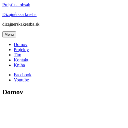
Prejsť na obsah
Dizajnérska kresba
dizajnerskakresba.sk
Menu
Domov
Projekty
Tím
Kontakt
Kniha
Facebook
Youtube
Domov