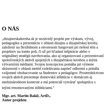
O NÁS
„dizajnerskakresba.sk je nezávislý projekt pre výskum, vývoj,
pedagogiku a prezentáciu v oblasti dizajnu a dizajnérskej kresby,
založený na flexibilnom a otvorenom fungovaní pri riešení tém a
projektov na tomto poli, či už pri hľadaní inšpirácie alebo v
originálnej stratégii navrhovania, ako aj organizovaní a prezentovaní
spoločenských aktivít spojených s dizajnérskou kresbou a inými
výtvarnými médiami. Svojou koncepciou pomáha pri výmene
skúseností v oblasti metód vzdelávania naprieč odbormi a prináša
vzájomné obohacovanie sa študentov a pedagógov. Prostredníctvom
svojich aktivít prezentuje domovskú inštitúciu v domácom aj
medzinárodnom kontexte a má potenciál vytvárať spoluprácu s
inými renomovanými inštitúciami.“
Mgr. art. Martin Baláž, ArtD.,
Autor projektu