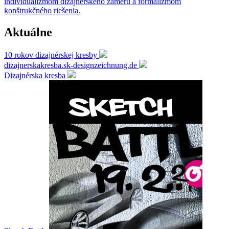
individualizmom dizajnérskeho zámeru a formalizmom
konštrukčného riešenia.
Aktuálne
10 rokov dizajnérskej kresby
dizajnerskakresba.sk-designzeichnung.de
Dizajnérska kresba